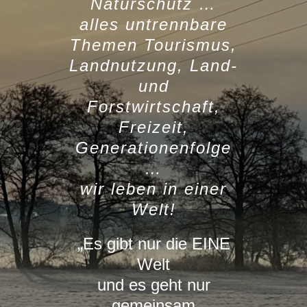
Naturschutz …
alles untrennbare
Themen Tourismus,
Landnutzung, Land-
und
Forstwirtschaft,
Freizeit,
Generationenfolge
…
wir leben in einer
Welt!
„Es gibt nur die EINE
Welt
und es geht nur
gemeinsam